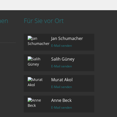
nen
Für Sie vor Ort
Jan Schumacher
E-Mail senden
Salih Güney
E-Mail senden
Murat Akol
E-Mail senden
Anne Beck
E-Mail senden