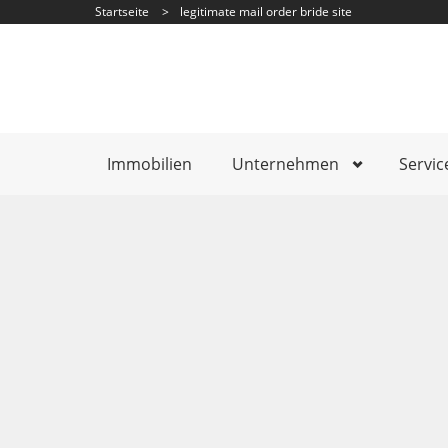
Startseite
>
legitimate mail order bride site
Immobilien
Unternehmen
Servic