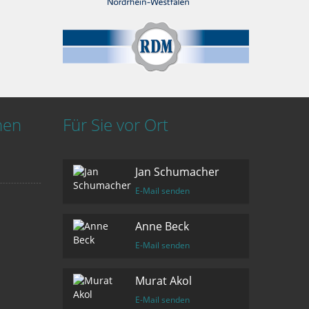
nen
Für Sie vor Ort
Jan Schumacher
E-Mail senden
Anne Beck
E-Mail senden
Murat Akol
E-Mail senden